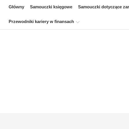
Skip
Główny
Samouczki księgowe
Samouczki dotyczące za
to
content
Przewodniki kariery w finansach
Zasoby
dotyczące
certyfikacji
finansów
Samouczki
dotyczące
modelowania
finansowego
Pełna
forma
Samouczki
dotyczące
zarządzania