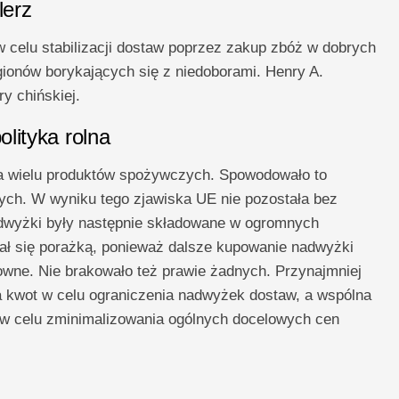
lerz
w celu stabilizacji dostaw poprzez zakup zbóż w dobrych
gionów borykających się z niedoborami. Henry A.
ury chińskiej.
olityka rolna
la wielu produktów spożywczych. Spowodowało to
ch. W wyniku tego zjawiska UE nie pozostała bez
dwyżki były następnie składowane w ogromnych
ł się porażką, ponieważ dalsze kupowanie nadwyżki
towne. Nie brakowało też prawie żadnych. Przynajmniej
kwot w celu ograniczenia nadwyżek dostaw, a wspólna
a w celu zminimalizowania ogólnych docelowych cen