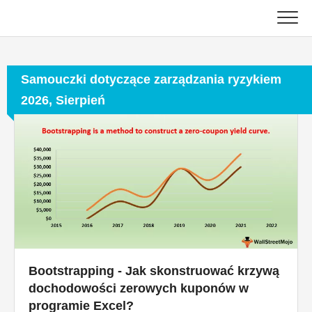
Skip
to
content
Główny
Samouczki dotyczące zarządzania ryzykiem
Samouczki księgowe
2026, Sierpień
Samouczki dotyczące zarządzania zasobami
Excel, VBA i Power BI
Poradniki dotyczące bankowości inwestycyjnej
Najlepsze książki
Przewodniki kariery w finansach
Bootstrapping - Jak skonstruować krzywą
dochodowości zerowych kuponów w
Zasoby dotyczące certyfikacji finansów
programie Excel?