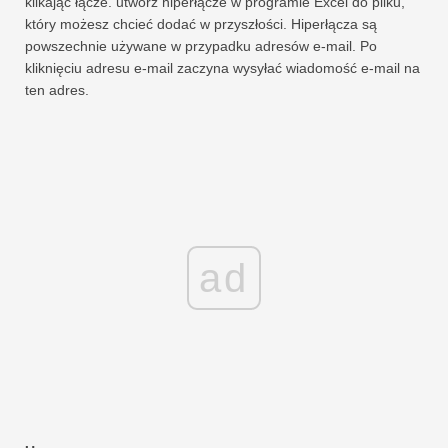
klikając łącze. utwórz hiperłącze w programie Excel do pliku,
który możesz chcieć dodać w przyszłości. Hiperłącza są
powszechnie używane w przypadku adresów e-mail. Po
kliknięciu adresu e-mail zaczyna wysyłać wiadomość e-mail na
ten adres.
ad