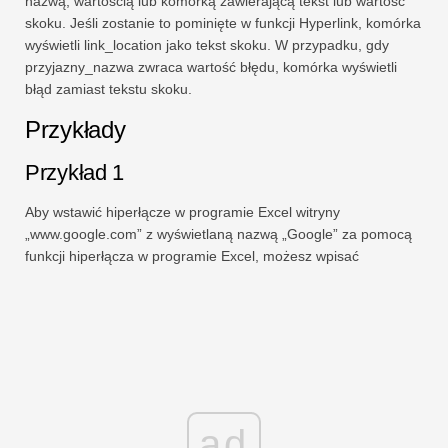
nazwą, wartością lub komórką zawierającą tekst lub wartość
skoku. Jeśli zostanie to pominięte w funkcji Hyperlink, komórka
wyświetli link_location jako tekst skoku. W przypadku, gdy
przyjazny_nazwa zwraca wartość błędu, komórka wyświetli
błąd zamiast tekstu skoku.
Przykłady
Przykład 1
Aby wstawić hiperłącze w programie Excel witryny
„www.google.com” z wyświetlaną nazwą „Google” za pomocą
funkcji hiperłącza w programie Excel, możesz wpisać
ad