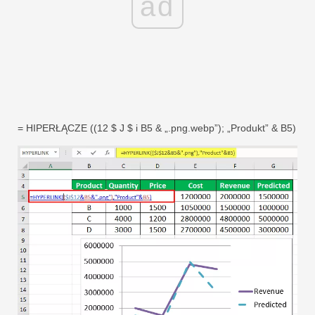
ad
= HIPERŁĄCZE ((12 $ J $ i B5 & „.png.webp”); „Produkt” & B5)