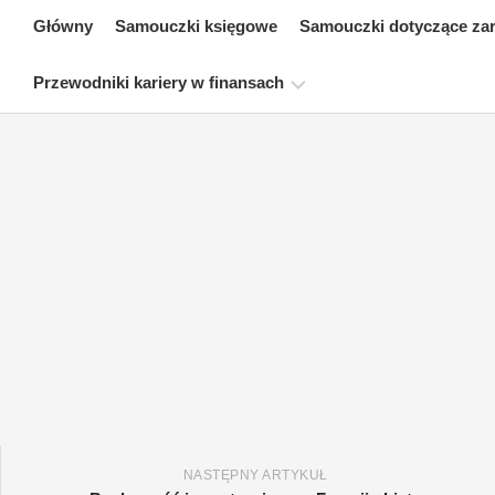
Skip
Główny
Samouczki księgowe
Samouczki dotyczące za
to
content
Przewodniki kariery w finansach
Zasoby
dotyczące
certyfikacji
finansów
Samouczki
dotyczące
modelowania
finansowego
Pełna
forma
Samouczki
dotyczące
NASTĘPNY ARTYKUŁ
zarządzania