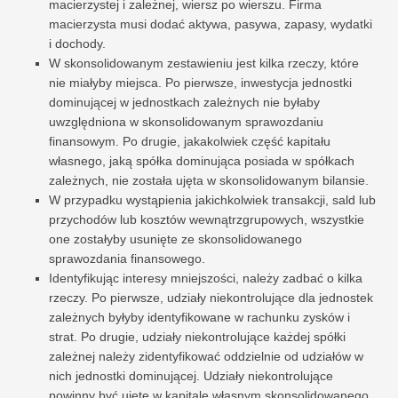
macierzystej i zależnej, wiersz po wierszu. Firma
macierzysta musi dodać aktywa, pasywa, zapasy, wydatki
i dochody.
W skonsolidowanym zestawieniu jest kilka rzeczy, które
nie miałyby miejsca. Po pierwsze, inwestycja jednostki
dominującej w jednostkach zależnych nie byłaby
uwzględniona w skonsolidowanym sprawozdaniu
finansowym. Po drugie, jakakolwiek część kapitału
własnego, jaką spółka dominująca posiada w spółkach
zależnych, nie została ujęta w skonsolidowanym bilansie.
W przypadku wystąpienia jakichkolwiek transakcji, sald lub
przychodów lub kosztów wewnątrzgrupowych, wszystkie
one zostałyby usunięte ze skonsolidowanego
sprawozdania finansowego.
Identyfikując interesy mniejszości, należy zadbać o kilka
rzeczy. Po pierwsze, udziały niekontrolujące dla jednostek
zależnych byłyby identyfikowane w rachunku zysków i
strat. Po drugie, udziały niekontrolujące każdej spółki
zależnej należy zidentyfikować oddzielnie od udziałów w
nich jednostki dominującej. Udziały niekontrolujące
powinny być ujęte w kapitale własnym skonsolidowanego