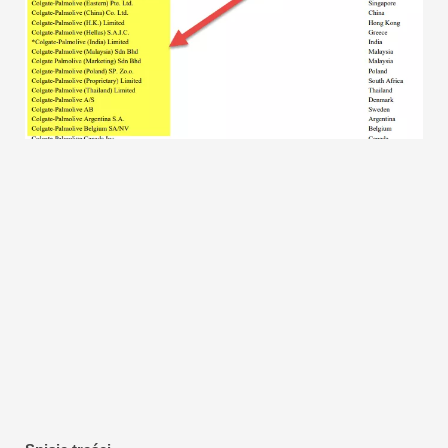
Samouczki dotyczące modelowania finansowego
Pełna forma
Samouczki dotyczące zarządzania ryzykiem