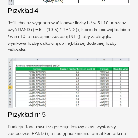
Przykład 4
Jeśli chcesz wygenerować losowe liczby b / w 5 i 10, możesz
użyć RAND () = 5 + (10-5) * RAND (), które da losowej liczbie b
/ w 5 i 10, a następnie zastosuj INT (), aby zaokrąglić
wynikową liczbę całkowitą do najbliższej dodatniej liczby
całkowitej.
Przykład nr 5
Funkcja Rand również generuje losowy czas; wystarczy
zastosować RAND (), a następnie zmienić format komórki na