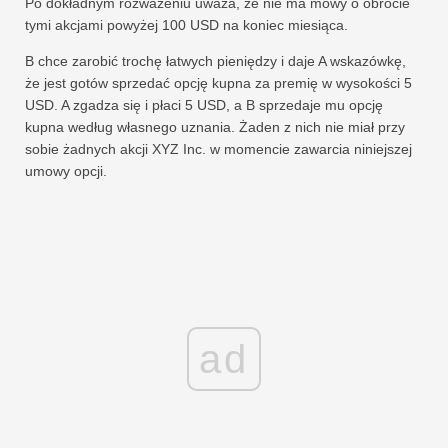
Po dokładnym rozważeniu uważa, że ​​nie ma mowy o obrocie
tymi akcjami powyżej 100 USD na koniec miesiąca.
B chce zarobić trochę łatwych pieniędzy i daje A wskazówkę,
że jest gotów sprzedać opcję kupna za premię w wysokości 5
USD. A zgadza się i płaci 5 USD, a B sprzedaje mu opcję
kupna według własnego uznania. Żaden z nich nie miał przy
sobie żadnych akcji XYZ Inc. w momencie zawarcia niniejszej
umowy opcji.
ad