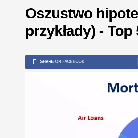
ryzykiem
Oszustwo hipotec
przykłady) - Top
SHARE
ON FACEBOOK