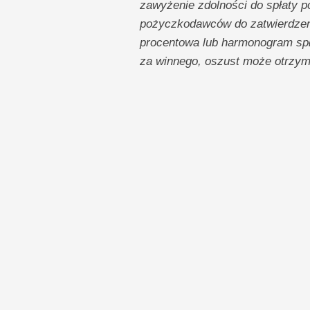
zawyżenie zdolności do spłaty po
pożyczkodawców do zatwierdzeni
procentowa lub harmonogram spła
za winnego, oszust może otrzyma