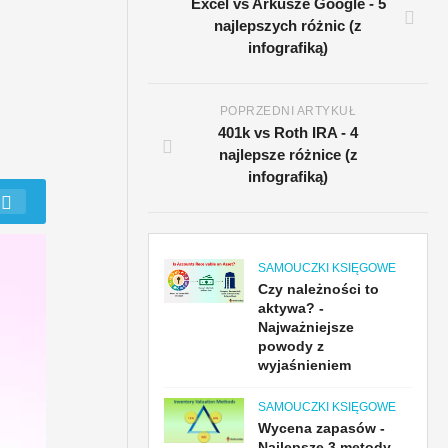
Excel vs Arkusze Google - 5
najlepszych różnic (z
infografiką)
POPRZEDNI ARTYKUŁ
401k vs Roth IRA - 4
najlepsze różnice (z
infografiką)
SAMOUCZKI KSIĘGOWE
Czy należności to
aktywa? -
Najważniejsze
powody z
wyjaśnieniem
SAMOUCZKI KSIĘGOWE
Wycena zapasów -
Najlepsze 3 metody