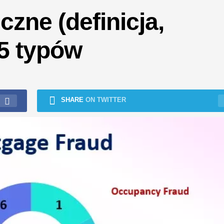
zne (definicja,
 5 typów
SHARE
ON TWITTER