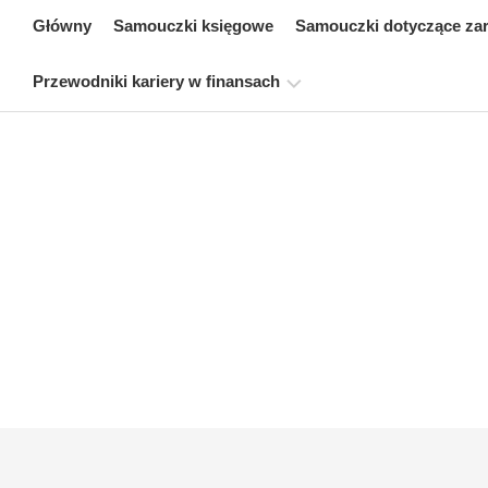
Skip
Główny
Samouczki księgowe
Samouczki dotyczące za
to
content
Przewodniki kariery w finansach
Zasoby
dotyczące
certyfikacji
finansów
Samouczki
dotyczące
modelowania
finansowego
Pełna
forma
Samouczki
dotyczące
zarządzania