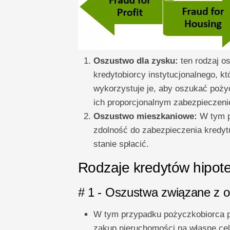
Oszustwo dla zysku:
ten rodzaj os
kredytobiorcy instytucjonalnego, k
wykorzystuje je, aby oszukać poży
ich proporcjonalnym zabezpieczeni
Oszustwo mieszkaniowe:
W tym p
zdolność do zabezpieczenia kredyt
stanie spłacić.
Rodzaje kredytów hipot
# 1 - Oszustwa związane z 
W tym przypadku pożyczkobiorca p
zakup nieruchomości na własne ce