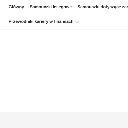
Skip
Główny
Samouczki księgowe
Samouczki dotyczące za
to
content
Przewodniki kariery w finansach
Zasoby
dotyczące
certyfikacji
finansów
Samouczki
dotyczące
modelowania
finansowego
Pełna
forma
Samouczki
dotyczące
zarządzania