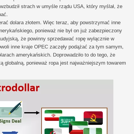
wzbudził strach w umyśle rządu USA, który myślał, że
pać.
erać dolara złotem. Więc teraz, aby powstrzymać inne
amerykańskiego, ponieważ nie był on już zabezpieczony
audyjską, że powinny sprzedawać ropę wyłącznie w
owoli inne kraje OPEC zaczęły podążać za tym samym,
olarach amerykańskich. Doprowadziło to do tego, że
tą globalną, ponieważ ropa jest najważniejszym towarem