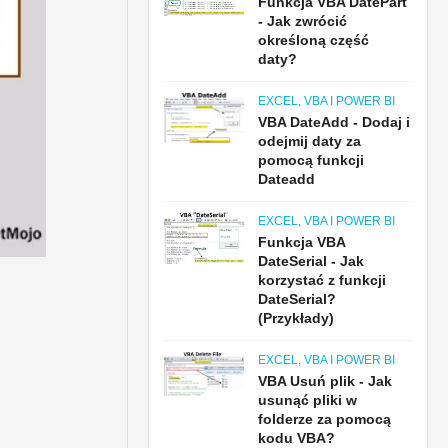
Funkcja VBA DatePart
- Jak zwrócić
określoną część
daty?
EXCEL, VBA I POWER BI
VBA DateAdd - Dodaj i
odejmij daty za
pomocą funkcji
Dateadd
EXCEL, VBA I POWER BI
Funkcja VBA
DateSerial - Jak
korzystać z funkcji
DateSerial?
(Przykłady)
EXCEL, VBA I POWER BI
VBA Usuń plik - Jak
usunąć pliki w
folderze za pomocą
kodu VBA?