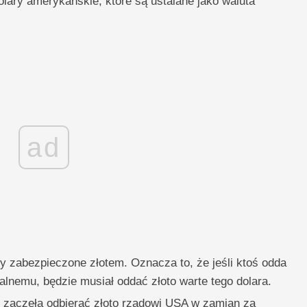
dolary amerykańskie, które są ustalane jako waluta
ad
y zabezpieczone złotem. Oznacza to, że jeśli ktoś odda
lnemu, będzie musiał oddać złoto warte tego dolara.
 zaczęła odbierać złoto rządowi USA w zamian za