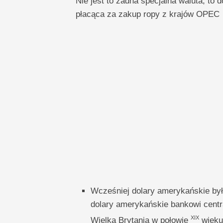
Nie jest to żadna specjalna waluta, to 
płacąca za zakup ropy z krajów OPEC
Wcześniej dolary amerykańskie był
dolary amerykańskie bankowi centra
XIX
Wielka Brytania w połowie
wieku