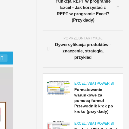
Funkcja REPT w programie
Excel - Jak korzystać z
REPT w programie Excel?
(Przykłady)
POPRZEDNI ARTYKUŁ
Dywersyfikacja produktów -
znaczenie, strategia,
przykład
EXCEL, VBA I POWER BI
Formatowanie
warunkowe za
pomocą formuł -
Przewodnik krok po
kroku (przykłady)
EXCEL, VBA I POWER BI