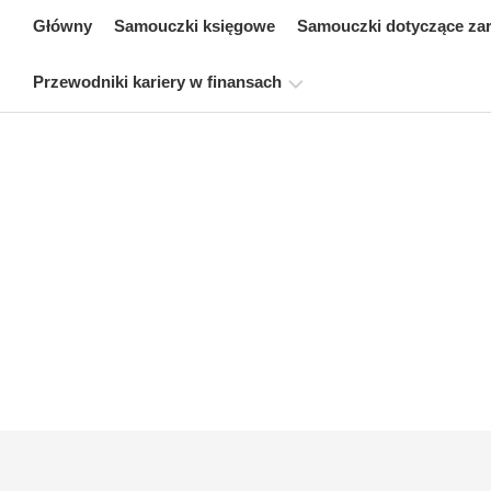
Skip
Główny
Samouczki księgowe
Samouczki dotyczące za
to
content
Przewodniki kariery w finansach
Zasoby
dotyczące
certyfikacji
finansów
Samouczki
dotyczące
modelowania
finansowego
Pełna
forma
Samouczki
dotyczące
zarządzania