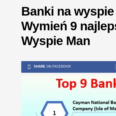
ryzykiem
Banki na wyspie 
Wymień 9 najle
Wyspie Man
SHARE
ON FACEBOOK