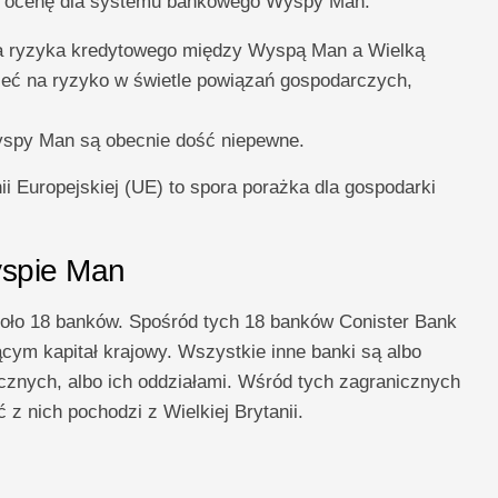
ili ocenę dla systemu bankowego Wyspy Man:
cja ryzyka kredytowego między Wyspą Man a Wielką
rzeć na ryzyko w świetle powiązań gospodarczych,
yspy Man są obecnie dość niepewne.
ii Europejskiej (UE) to spora porażka dla gospodarki
yspie Man
koło 18 banków. Spośród tych 18 banków Conister Bank
cym kapitał krajowy. Wszystkie inne banki są albo
znych, albo ich oddziałami. Wśród tych zagranicznych
z nich pochodzi z Wielkiej Brytanii.