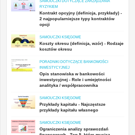
SAMOUCZKI DOTYCZĄCE ZARZĄDZANIA
RYZYKIEM
Kontrakt opcyjny (definicja, przykłady) -
2 najpopularniejsze typy kontraktów
opcji
SAMOUCZKI KSIĘGOWE
Koszty okresu (definicja, wzór) - Rodzaje
kosztów okresu
PORADNIKI DOTYCZĄCE BANKOWOŚCI
INWESTYCYJNEJ
Opis stanowiska w bankowości
inwestycyjnej - Role i umiejętności
analityka / współpracownika
SAMOUCZKI KSIĘGOWE
Przykłady kapitału - Najczęstsze
przykłady kapitału własnego
SAMOUCZKI KSIĘGOWE
Ograniczenia analizy sprawozdań
finansowych - Top 5, które musisz