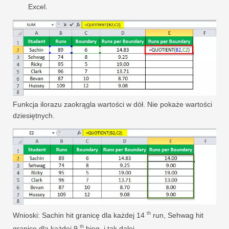
Excel.
Funkcja ilorazu zaokrągla wartości w dół. Nie pokaże wartości
dziesiętnych.
th
Wnioski: Sachin hit granicę dla każdej 14
run, Sehwag hit
th
granicę dla każdej 9
bieg, i tak dalej.