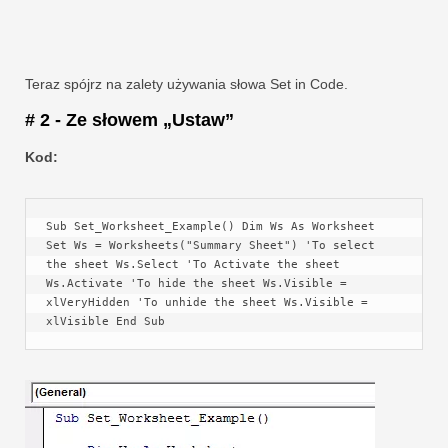
Teraz spójrz na zalety używania słowa Set in Code.
# 2 - Ze słowem „Ustaw”
Kod:
Sub Set_Worksheet_Example() Dim Ws As Worksheet 
Set Ws = Worksheets("Summary Sheet") 'To select 
the sheet Ws.Select 'To Activate the sheet 
Ws.Activate 'To hide the sheet Ws.Visible = 
xlVeryHidden 'To unhide the sheet Ws.Visible = 
xlVisible End Sub