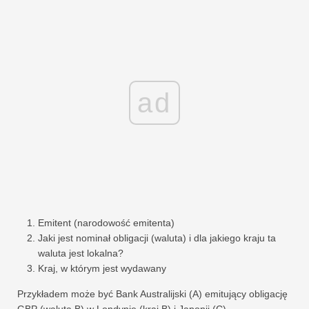
ad
Emitent (narodowość emitenta)
Jaki jest nominał obligacji (waluta) i dla jakiego kraju ta
waluta jest lokalna?
Kraj, w którym jest wydawany
Przykładem może być Bank Australijski (A) emitujący obligację
GBP (waluta B) w Londynie (kraj B) i Japonii (C).