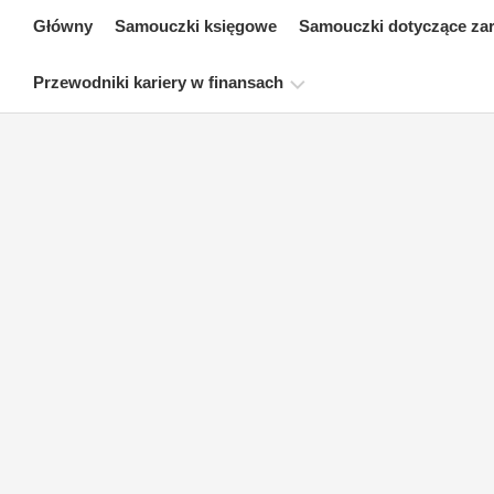
Skip
Główny
Samouczki księgowe
Samouczki dotyczące za
to
content
Przewodniki kariery w finansach
Zasoby
dotyczące
certyfikacji
finansów
Samouczki
dotyczące
modelowania
finansowego
Pełna
forma
Samouczki
dotyczące
zarządzania