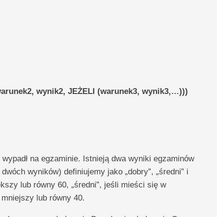
arunek2, wynik2, JEŻELI (warunek3, wynik3,…)))
ń wypadł na egzaminie. Istnieją dwa wyniki egzaminów
 dwóch wyników) definiujemy jako „dobry”, „średni” i
ększy lub równy 60, „średni”, jeśli mieści się w
st mniejszy lub równy 40.