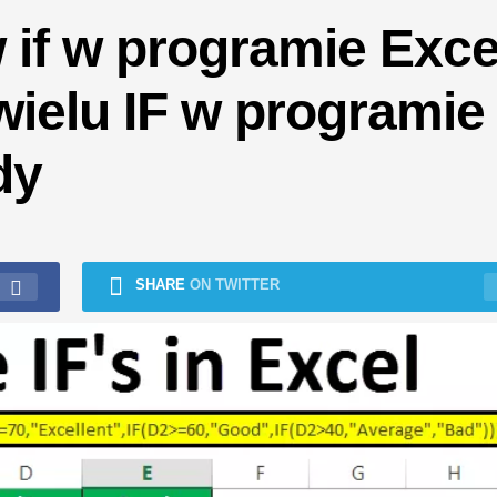
if w programie Excel
wielu IF w programie
dy
SHARE
ON TWITTER