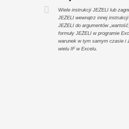
Wiele instrukcji JEŻELI lub zagn
JEŻELI wewnątrz innej instrukc
JEŻELI do argumentów „wartość_j
formuły JEŻELI w programie Exc
warunek w tym samym czasie i z
wielu IF w Excelu.