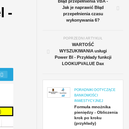
Błąd przepełnienia VBA -
 -
Jak je naprawić Błąd
przepełnienia czasu
wykonywania 6?
POPRZEDNI ARTYKUŁ
WARTOŚĆ
WYSZUKIWANIA usługi
Power BI - Przykłady funkcji
LOOKUPVALUE Dax
PORADNIKI DOTYCZĄCE
BANKOWOŚCI
INWESTYCYJNEJ
Formuła mnożnika
pieniędzy - Obliczenia
krok po kroku
(przykłady)