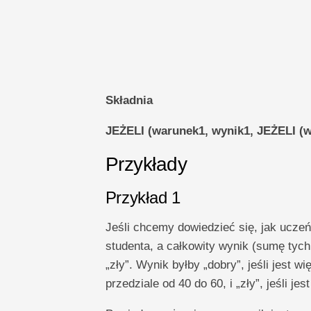
Składnia
JEŻELI (warunek1, wynik1, JEŻELI (w
Przykłady
Przykład 1
Jeśli chcemy dowiedzieć się, jak ucze
studenta, a całkowity wynik (sumę tych
„zły”. Wynik byłby „dobry”, jeśli jest wi
przedziale od 40 do 60, i „zły”, jeśli je