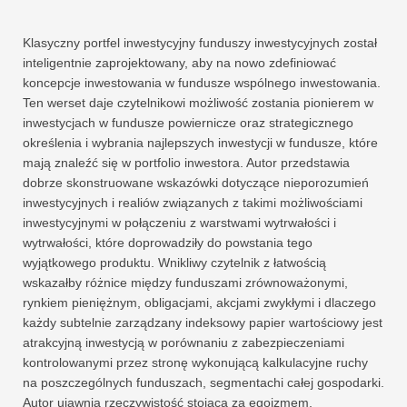
Klasyczny portfel inwestycyjny funduszy inwestycyjnych został
inteligentnie zaprojektowany, aby na nowo zdefiniować
koncepcje inwestowania w fundusze wspólnego inwestowania.
Ten werset daje czytelnikowi możliwość zostania pionierem w
inwestycjach w fundusze powiernicze oraz strategicznego
określenia i wybrania najlepszych inwestycji w fundusze, które
mają znaleźć się w portfolio inwestora. Autor przedstawia
dobrze skonstruowane wskazówki dotyczące nieporozumień
inwestycyjnych i realiów związanych z takimi możliwościami
inwestycyjnymi w połączeniu z warstwami wytrwałości i
wytrwałości, które doprowadziły do ​​powstania tego
wyjątkowego produktu. Wnikliwy czytelnik z łatwością
wskazałby różnice między funduszami zrównoważonymi,
rynkiem pieniężnym, obligacjami, akcjami zwykłymi i dlaczego
każdy subtelnie zarządzany indeksowy papier wartościowy jest
atrakcyjną inwestycją w porównaniu z zabezpieczeniami
kontrolowanymi przez stronę wykonującą kalkulacyjne ruchy
na poszczególnych funduszach, segmentachi całej gospodarki.
Autor ujawnia rzeczywistość stojącą za egoizmem,