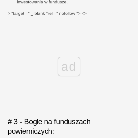
inwestowania w fundusze.
> "target =" _ blank "rel =" nofollow "> <>
ad
# 3 - Bogle na funduszach
powierniczych: