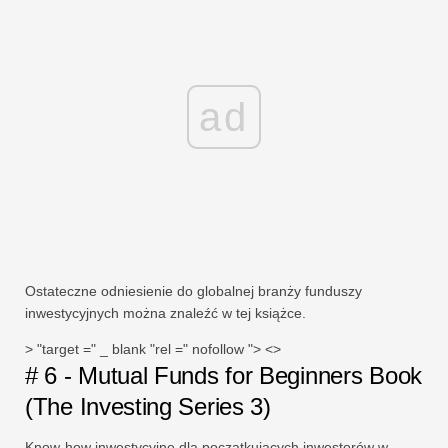
ad
Ostateczne odniesienie do globalnej branży funduszy
inwestycyjnych można znaleźć w tej książce.
> "target =" _ blank "rel =" nofollow "> <>
# 6 - Mutual Funds for Beginners Book
(The Investing Series 3)
Know-how inwestycyjne dla początkujących inwestorów w