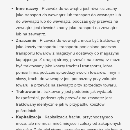
Inne nazwy
: Przewóz do wewnątrz jest również znany
jako transport do wewnątrz lub transport do wewnątrz lub
do wewnątrz lub do wewnątrz, podczas gdy przewóz na
zewnątrz jest również znany jako transport na zewnątrz
lub na zewnątrz.
Znaczenie
: Przewóz do wewnątrz może być traktowany
jako koszty transportu i transportu poniesione podczas
transportu towarów z magazynu dostawcy do magazynu
kupującego. Z drugiej strony, przewóz na zewnątrz może
być traktowany jako koszty frachtu i transportu, które
ponosi firma podczas sprzedaży swoich towarów. Innymi
słowy, fracht do wewnątrz jest ponoszony przy zakupie
towaru, a przewóz na zewnątrz przy sprzedaży towaru.
Traktowanie
: traktowany jest podobnie jak wydatek
bezpośredni, podczas gdy przewóz na zewnątrz jest
traktowany identycznie jak w przypadku kosztów
pośrednich.
Kapitalizacja
: Kapitalizacja frachtu przychodzącego
może, ale nie musi, mieć miejsce i zależy od zakupionych
aktywów. Z drugiej strony, przewóz na zewnątrz nie jest w