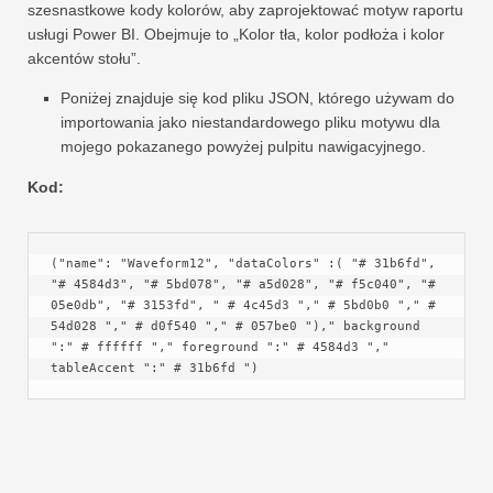
szesnastkowe kody kolorów, aby zaprojektować motyw raportu
usługi Power BI. Obejmuje to „Kolor tła, kolor podłoża i kolor
akcentów stołu”.
Poniżej znajduje się kod pliku JSON, którego używam do
importowania jako niestandardowego pliku motywu dla
mojego pokazanego powyżej pulpitu nawigacyjnego.
Kod:
("name": "Waveform12", "dataColors" :( "# 31b6fd", 
"# 4584d3", "# 5bd078", "# a5d028", "# f5c040", "# 
05e0db", "# 3153fd", " # 4c45d3 "," # 5bd0b0 "," # 
54d028 "," # d0f540 "," # 057be0 ")," background 
":" # ffffff "," foreground ":" # 4584d3 "," 
tableAccent ":" # 31b6fd ")