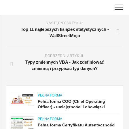
Skip
to
content
Główny
NASTĘPNY ARTYKUŁ
Top 11 najlepszych książek statystycznych -
WallStreetMojo
Samouczki księgowe
Samouczki dotyczące zarządzania zasobami
POPRZEDNI ARTYKUŁ
Typy zmiennych VBA - Jak zdefiniować
Excel, VBA i Power BI
zmienną i przypisać typ danych?
Poradniki dotyczące bankowości inwestycyjnej
Najlepsze książki
PEŁNA FORMA
Pełna forma COO (Chief Operating
Przewodniki kariery w finansach
Officer) - umiejętności i obowiązki
PEŁNA FORMA
Zasoby dotyczące certyfikacji finansów
Pełna forma Certyfikatu Autentyczności