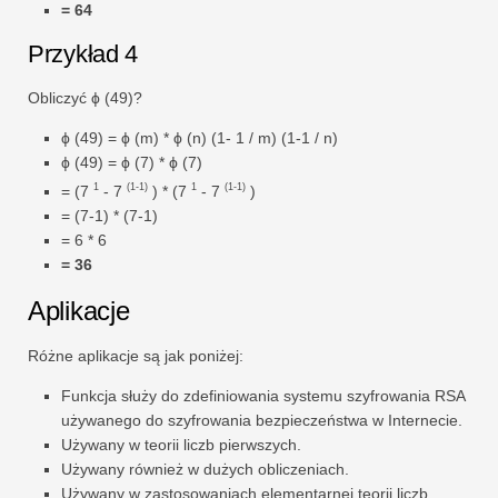
= 64
Przykład 4
Obliczyć ϕ (49)?
ϕ (49) = ϕ (m) * ϕ (n) (1- 1 / m) (1-1 / n)
ϕ (49) = ϕ (7) * ϕ (7)
1
(1-1)
1
(1-1)
= (7
- 7
) * (7
- 7
)
= (7-1) * (7-1)
= 6 * 6
= 36
Aplikacje
Różne aplikacje są jak poniżej:
Funkcja służy do zdefiniowania systemu szyfrowania RSA
używanego do szyfrowania bezpieczeństwa w Internecie.
Używany w teorii liczb pierwszych.
Używany również w dużych obliczeniach.
Używany w zastosowaniach elementarnej teorii liczb.