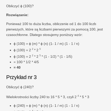
Obliczyć ϕ (100)?
Rozwiązanie:
Ponieważ 100 to duża liczba, obliczenie od 1 do 100 liczb
pierwszych, które są liczbami pierwszymi za pomocą 100, jest
czasochłonne. Dlatego stosujemy poniższy wzór:
ϕ (100) = ϕ (m) * ϕ (n) (1- 1 / m) (1 - 1 / n)
2
5
ϕ (100) = 2
* 2
2
5
ϕ (100) = 2
* 2
* (1 - 1/2) * (1 - 1/5)
= 100 * 1/2 * 4/5
= 40
Przykład nr 3
Obliczyć ϕ (240)?
4
Wielokrotności liczby 240 to 16 * 5 * 3, czyli 2
* 5 * 3
ϕ (240) = ϕ (m) * ϕ (n) (1- 1 / m) (1 - 1 / n)