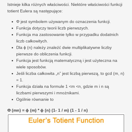
Istnieje kilka różnych właściwości. Niektóre właściwości funkcji
totient Eulera są następujące:
Φ jest symbolem używanym do oznaczenia funkcji.
Funkcja dotyczy teorii liczb pierwszych.
Funkcja ma zastosowanie tylko w przypadku dodatnich
liczb całkowitych.
Dla ϕ (n) należy znaleźć dwie multiplikatywne liczby
pierwsze do obliczenia funkcji.
Funkcja jest funkcją matematyczną i jest użyteczna na
wiele sposobów.
Jeśli liczba całkowita „n” jest liczbą pierwszą, to gcd (m, n)
= 1.
Funkcja działa na formule 1 <m <n, gdzie m i n są
liczbami pierwszymi i mnożnikami.
Ogólnie równanie to
Φ (mn) = ϕ (m) * ϕ (n) (1- 1 / m) (1 - 1 / n)