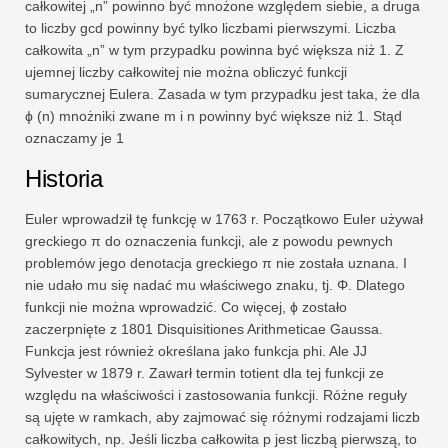
całkowitej „n” powinno być mnożone względem siebie, a druga
to liczby gcd powinny być tylko liczbami pierwszymi. Liczba
całkowita „n” w tym przypadku powinna być większa niż 1. Z
ujemnej liczby całkowitej nie można obliczyć funkcji
sumarycznej Eulera. Zasada w tym przypadku jest taka, że ​​dla
ϕ (n) mnożniki zwane m i n powinny być większe niż 1. Stąd
oznaczamy je 1
Historia
Euler wprowadził tę funkcję w 1763 r. Początkowo Euler używał
greckiego π do oznaczenia funkcji, ale z powodu pewnych
problemów jego denotacja greckiego π nie została uznana. I
nie udało mu się nadać mu właściwego znaku, tj. Φ. Dlatego
funkcji nie można wprowadzić. Co więcej, ϕ zostało
zaczerpnięte z 1801 Disquisitiones Arithmeticae Gaussa.
Funkcja jest również określana jako funkcja phi. Ale JJ
Sylvester w 1879 r. Zawarł termin totient dla tej funkcji ze
względu na właściwości i zastosowania funkcji. Różne reguły
są ujęte w ramkach, aby zajmować się różnymi rodzajami liczb
całkowitych, np. Jeśli liczba całkowita p jest liczbą pierwszą, to