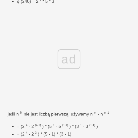
4
ϕ (240) = 2
* 5 * 3
ad
M
m
m-1
jeśli n
nie jest liczbą pierwszą, używamy n
- n
4
(4-1)
1
(1-1)
1
(1-1)
= (2
- 2
) * (5
- 5
) * (3
- 3
)
4
3
= (2
- 2
) * (5 - 1) * (3 - 1)