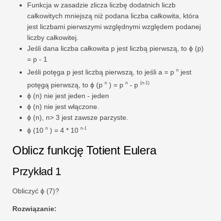
Funkcja w zasadzie zlicza liczbę dodatnich liczb
całkowitych mniejszą niż podana liczba całkowita, która
jest liczbami pierwszymi względnymi względem podanej
liczby całkowitej.
Jeśli dana liczba całkowita p jest liczbą pierwszą, to ϕ (p)
= p - 1
n
Jeśli potęga p jest liczbą pierwszą, to jeśli a = p
jest
n
n
(n-1)
potęgą pierwszą, to ϕ (p
) = p
- p
ϕ (n) nie jest jeden - jeden
ϕ (n) nie jest włączone.
ϕ (n), n> 3 jest zawsze parzyste.
n
n-1
ϕ (10
) = 4 * 10
Oblicz funkcję Totient Eulera
Przykład 1
Obliczyć ϕ (7)?
Rozwiązanie: