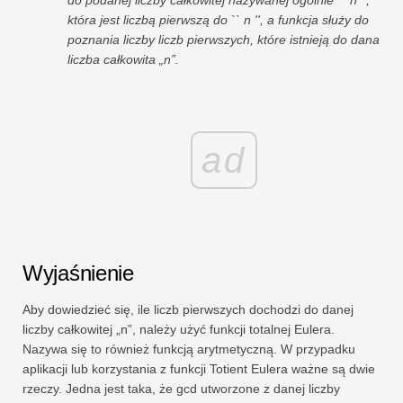
do podanej liczby całkowitej nazywanej ogólnie `` n '',
która jest liczbą pierwszą do `` n '', a funkcja służy do
poznania liczby liczb pierwszych, które istnieją do dana
liczba całkowita „n”.
ad
Wyjaśnienie
Aby dowiedzieć się, ile liczb pierwszych dochodzi do danej
liczby całkowitej „n”, należy użyć funkcji totalnej Eulera.
Nazywa się to również funkcją arytmetyczną. W przypadku
aplikacji lub korzystania z funkcji Totient Eulera ważne są dwie
rzeczy. Jedna jest taka, że ​​gcd utworzone z danej liczby