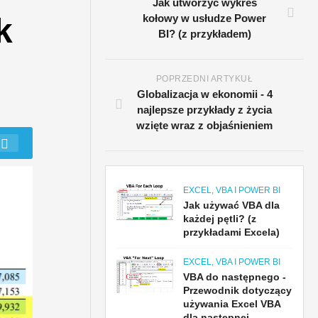
Jak utworzyć wykres
k
kołowy w usłudze Power
BI? (z przykładem)
POPRZEDNI ARTYKUŁ
Globalizacja w ekonomii - 4
najlepsze przykłady z życia
wzięte wraz z objaśnieniem
EXCEL, VBA I POWER BI
Jak używać VBA dla
każdej pętli? (z
przykładami Excela)
EXCEL, VBA I POWER BI
VBA do następnego -
Przewodnik dotyczący
używania Excel VBA
dla następnej