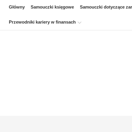
Skip
Główny
Samouczki księgowe
Samouczki dotyczące za
to
content
Przewodniki kariery w finansach
Zasoby
dotyczące
certyfikacji
finansów
Samouczki
dotyczące
modelowania
finansowego
Pełna
forma
Samouczki
dotyczące
zarządzania