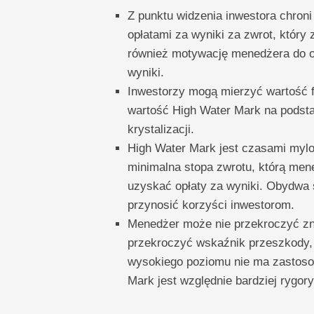
Z punktu widzenia inwestora chron
opłatami za wyniki za zwrot, który 
również motywację menedżera do os
wyniki.
Inwestorzy mogą mierzyć wartość 
wartość High Water Mark na podsta
krystalizacji.
High Water Mark jest czasami myl
minimalna stopa zwrotu, którą men
uzyskać opłaty za wyniki. Obydwa 
przynosić korzyści inwestorom.
Menedżer może nie przekroczyć zn
przekroczyć wskaźnik przeszkody, o
wysokiego poziomu nie ma zastoso
Mark jest względnie bardziej rygor