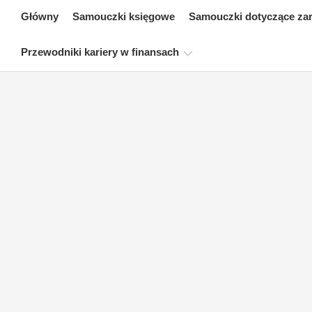
Skip
Główny
Samouczki księgowe
Samouczki dotyczące za
to
content
Przewodniki kariery w finansach
Zasoby
dotyczące
certyfikacji
finansów
Samouczki
dotyczące
modelowania
finansowego
Pełna
forma
Samouczki
dotyczące
zarządzania