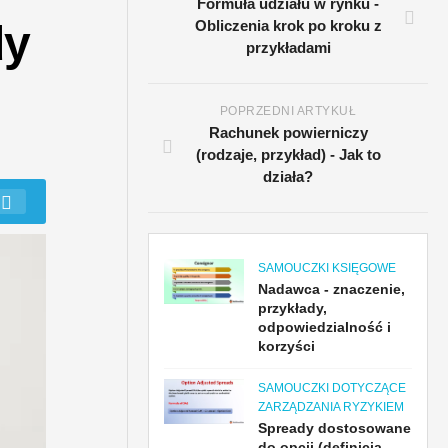
Formuła udziału w rynku -
dy
Obliczenia krok po kroku z
przykładami
POPRZEDNI ARTYKUŁ
Rachunek powierniczy
(rodzaje, przykład) - Jak to
działa?
SAMOUCZKI KSIĘGOWE
Nadawca - znaczenie,
przykłady,
odpowiedzialność i
korzyści
SAMOUCZKI DOTYCZĄCE
ZARZĄDZANIA RYZYKIEM
Spready dostosowane
do opcji (definicja,