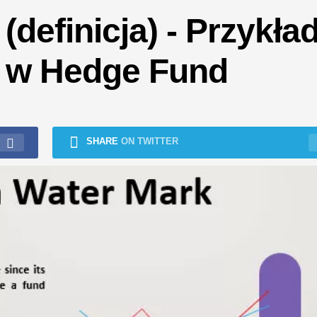
(definicja) - Przykła
k w Hedge Fund
SHARE
ON TWITTER