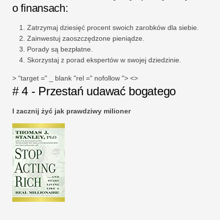
o finansach:
Zatrzymaj dziesięć procent swoich zarobków dla siebie.
Zainwestuj zaoszczędzone pieniądze.
Porady są bezpłatne.
Skorzystaj z porad ekspertów w swojej dziedzinie.
> "target =" _ blank "rel =" nofollow "> <>
# 4 - Przestań udawać bogatego
I zacznij żyć jak prawdziwy milioner