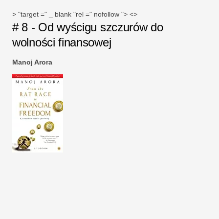
> "target =" _ blank "rel =" nofollow "> <>
# 8 - Od wyścigu szczurów do
wolności finansowej
Manoj Arora