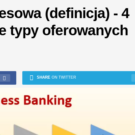
owa (definicja) - 4
ze typy oferowanych
SHARE
ON TWITTER