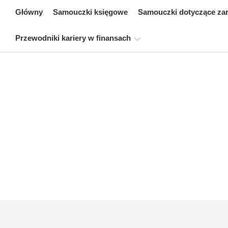
Skip
Główny
Samouczki księgowe
Samouczki dotyczące za
to
content
Przewodniki kariery w finansach
Zasoby
dotyczące
certyfikacji
finansów
Samouczki
dotyczące
modelowania
finansowego
Pełna
forma
Samouczki
dotyczące
zarządzania