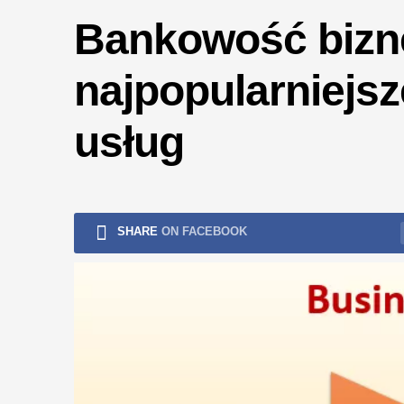
ryzykiem
Bankowość biznes
najpopularniejs
usług
SHARE
ON FACEBOOK