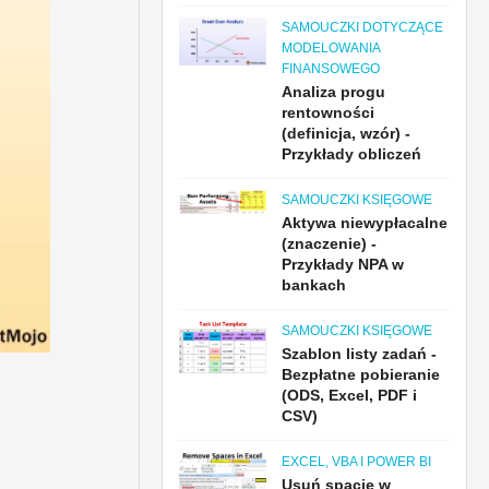
SAMOUCZKI DOTYCZĄCE
MODELOWANIA
FINANSOWEGO
Analiza progu
rentowności
(definicja, wzór) -
Przykłady obliczeń
SAMOUCZKI KSIĘGOWE
Aktywa niewypłacalne
(znaczenie) -
Przykłady NPA w
bankach
SAMOUCZKI KSIĘGOWE
Szablon listy zadań -
Bezpłatne pobieranie
(ODS, Excel, PDF i
CSV)
EXCEL, VBA I POWER BI
Usuń spację w