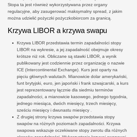
Stopa ta jest również wykorzystywana przez organy
regulacyjne, aby zasugerować maksymalny spread, z jakim
można udzielić pożyczki pożyczkobiorcom za granicą.
Krzywa LIBOR a krzywa swapu
Krzywa LIBOR przedstawia termin zapadalności stopy
LIBOR na wykresie, a jej zapadalność obejmuje okresy
krótsze niż rok. Obliczane są stawki LIBOR, a wynik
publikowany jest codziennie przez organizację o nazwie
ICE (Intercontinental Exchange). Kurs jest oparty na
pięciu głównych walutach. Mianowicie dolar amerykański,
funt brytyjski, euro, jen japoński i frank szwajcarski, a kurs
jest reprezentowany łącznie dla siedmiu terminów
zapadalności, a mianowicie kasowego, jednego tygodnia,
jednego miesiąca, dwóch miesięcy, trzech miesięcy,
sześciu miesięcy i dwunastu miesięcy .
Z drugiej strony krzywa swapów przedstawia stopy
swapów na różnych poziomach zapadalności. Krzywa
swapowa wskazuje oczekiwane stopy zwrotu dla różnych
okresów zapadalności. Wykorzystanie krzywej swapowej