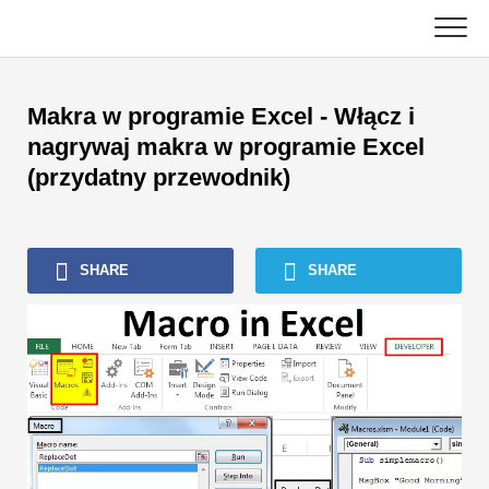
Skip
to
content
Główny
Makra w programie Excel - Włącz i
Samouczki księgowe
nagrywaj makra w programie Excel
(przydatny przewodnik)
Samouczki dotyczące zarządzania zasobami
Excel, VBA i Power BI
SHARE
SHARE
Poradniki dotyczące bankowości inwestycyjnej
Najlepsze książki
Przewodniki kariery w finansach
Zasoby dotyczące certyfikacji finansów