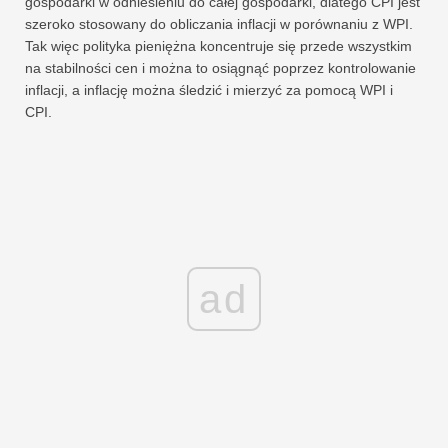
gospodarki w odniesieniu do całej gospodarki, dlatego CPI jest
szeroko stosowany do obliczania inflacji w porównaniu z WPI.
Tak więc polityka pieniężna koncentruje się przede wszystkim
na stabilności cen i można to osiągnąć poprzez kontrolowanie
inflacji, a inflację można śledzić i mierzyć za pomocą WPI i
CPI.
ad