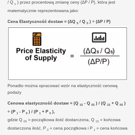
/ Q
) przez procentową zmianę ceny (∆P / P), która jest
s
matematycznie reprezentowana jako:
Cena Elastyczność dostaw = (∆Q
/ Q
) ÷ (∆P / P)
S
S
Ponadto można opracować wzór na elastyczność cenową
podaży
Cenowa elastyczność dostaw = (Q
- Q
) / (Q
+ Q
)
1S
0S
1S
0S
÷ (P
- P
) / (P
+ P
),
1
0
1
0
gdzie Q
= początkowa ilość dostarczona, Q
= końcowa
0S
1S
dostarczona ilość, P
= cena początkowa i P
= cena końcowa
0
1