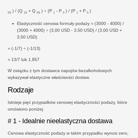
) / (Q
+ Q
) ÷ (P
- P
) / (P
+ P
)
0S
1S
0S
1
0
1
0
Elastyczność cenowa formuły podaży = (3000 - 4000) /
(3000 + 4000) ÷ (3,00 USD - 3,50 USD) / (3,00 USD +
3,50 USD)
= (-1/7) ÷ (-1/13)
= 13/7 lub 1,857
W związku z tym dostawca napojów bezalkoholowych
wykazywał elastyczne właściwości dostaw.
Rodzaje
Istnieje pięć przypadków cenowej elastyczności podaży, które
omówiono poniżej:
# 1 - Idealnie nieelastyczna dostawa
Cenowa elastyczność podaży w takim przypadku wynosi zero,