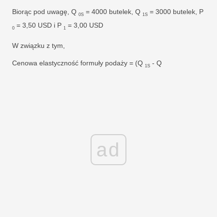
Biorąc pod uwagę, Q
= 4000 butelek, Q
= 3000 butelek, P
0S
1S
= 3,50 USD i P
= 3,00 USD
0
1
W związku z tym,
Cenowa elastyczność formuły podaży = (Q
- Q
1S
ad