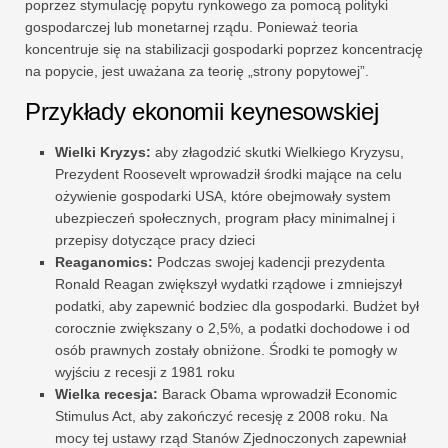
poprzez stymulację popytu rynkowego za pomocą polityki
gospodarczej lub monetarnej rządu. Ponieważ teoria
koncentruje się na stabilizacji gospodarki poprzez koncentrację
na popycie, jest uważana za teorię „strony popytowej”.
Przykłady ekonomii keynesowskiej
Wielki Kryzys:
aby złagodzić skutki Wielkiego Kryzysu,
Prezydent Roosevelt wprowadził środki mające na celu
ożywienie gospodarki USA, które obejmowały system
ubezpieczeń społecznych, program płacy minimalnej i
przepisy dotyczące pracy dzieci
Reaganomics:
Podczas swojej kadencji prezydenta
Ronald Reagan zwiększył wydatki rządowe i zmniejszył
podatki, aby zapewnić bodziec dla gospodarki. Budżet był
corocznie zwiększany o 2,5%, a podatki dochodowe i od
osób prawnych zostały obniżone. Środki te pomogły w
wyjściu z recesji z 1981 roku
Wielka recesja:
Barack Obama wprowadził Economic
Stimulus Act, aby zakończyć recesję z 2008 roku. Na
mocy tej ustawy rząd Stanów Zjednoczonych zapewniał