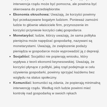
interwencja rządu może być pomocna, ale powinna być
skierowana do przedsiębiorstw.
Ekonomia okruchowa:
Uważają, że korzyści powinny
być przekazywane bogatym ludziom. Ponieważ zamożni
ludzie to głównie właściciele firm, przynoszenie im
korzyści przyniesie korzyści całej gospodarce.
Monetaryści:
ludzie, którzy uważają, że sama polityka
pieniężna może napędzać gospodarkę, nazywani są
monetarystami. Uważają, że zwiększenie podaży
pieniądza w gospodarce może wyprowadzić ją z depresji.
Socjaliści:
Socjaliści nie popierają wniosku, który
wypływa z teorii ekonomii keynesowskiej. Uważają, że
korzyści płynące z polityki, jaką rząd podejmuje w celu
ożywienia gospodarki, powinny sprzyjać każdemu bez
względu na status społeczny.
Komuniści:
komuniści są zdania, że ​​popierają minimalną
interwencję rządu. Według nich ludzie powinni mieć
kontrolę nad gospodarką w swoich rękach