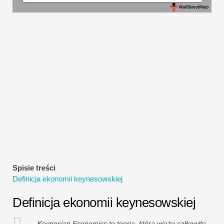
Samouczki dotyczące modelowania finansowego
Pełna forma
Samouczki dotyczące zarządzania ryzykiem
Spisie treści
Definicja ekonomii keynesowskiej
Definicja ekonomii keynesowskiej
Keynesian Economics to teoria, która wiąże całkowite