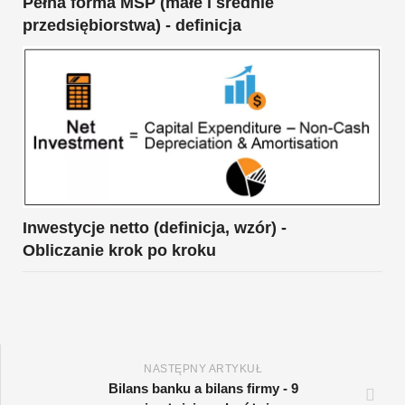
Pełna forma MŚP (małe i średnie
przedsiębiorstwa) - definicja
Inwestycje netto (definicja, wzór) -
Obliczanie krok po kroku
NASTĘPNY ARTYKUŁ
Bilans banku a bilans firmy - 9