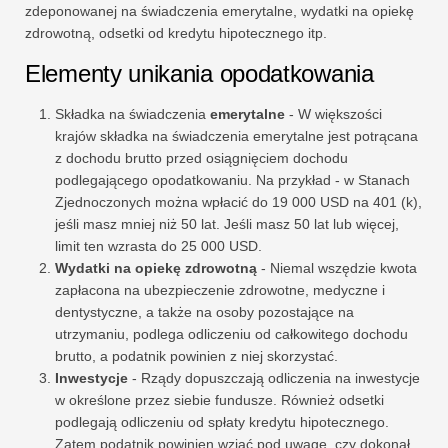
zdeponowanej na świadczenia emerytalne, wydatki na opiekę
zdrowotną, odsetki od kredytu hipotecznego itp.
Elementy unikania opodatkowania
Składka na świadczenia
emerytalne
- W większości
krajów składka na świadczenia emerytalne jest potrącana
z dochodu brutto przed osiągnięciem dochodu
podlegającego opodatkowaniu. Na przykład - w Stanach
Zjednoczonych można wpłacić do 19 000 USD na 401 (k),
jeśli masz mniej niż 50 lat. Jeśli masz 50 lat lub więcej,
limit ten wzrasta do 25 000 USD.
Wydatki na opiekę zdrowotną
- Niemal wszędzie kwota
zapłacona na ubezpieczenie zdrowotne, medyczne i
dentystyczne, a także na osoby pozostające na
utrzymaniu, podlega odliczeniu od całkowitego dochodu
brutto, a podatnik powinien z niej skorzystać.
Inwestycje
- Rządy dopuszczają odliczenia na inwestycje
w określone przez siebie fundusze. Również odsetki
podlegają odliczeniu od spłaty kredytu hipotecznego.
Zatem podatnik powinien wziąć pod uwagę, czy dokonał