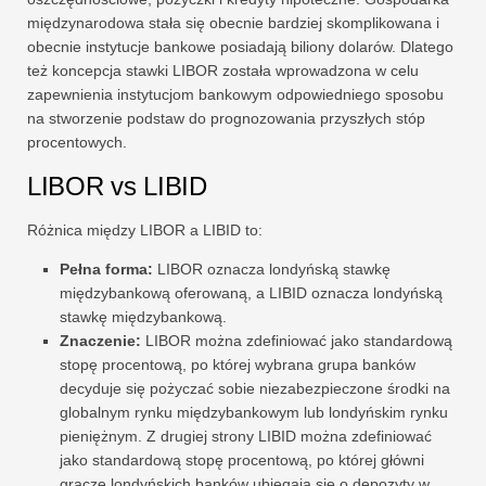
międzynarodowa stała się obecnie bardziej skomplikowana i
obecnie instytucje bankowe posiadają biliony dolarów. Dlatego
też koncepcja stawki LIBOR została wprowadzona w celu
zapewnienia instytucjom bankowym odpowiedniego sposobu
na stworzenie podstaw do prognozowania przyszłych stóp
procentowych.
LIBOR vs LIBID
Różnica między LIBOR a LIBID to:
Pełna forma:
LIBOR oznacza londyńską stawkę
międzybankową oferowaną, a LIBID oznacza londyńską
stawkę międzybankową.
Znaczenie:
LIBOR można zdefiniować jako standardową
stopę procentową, po której wybrana grupa banków
decyduje się pożyczać sobie niezabezpieczone środki na
globalnym rynku międzybankowym lub londyńskim rynku
pieniężnym. Z drugiej strony LIBID można zdefiniować
jako standardową stopę procentową, po której główni
gracze londyńskich banków ubiegają się o depozyty w