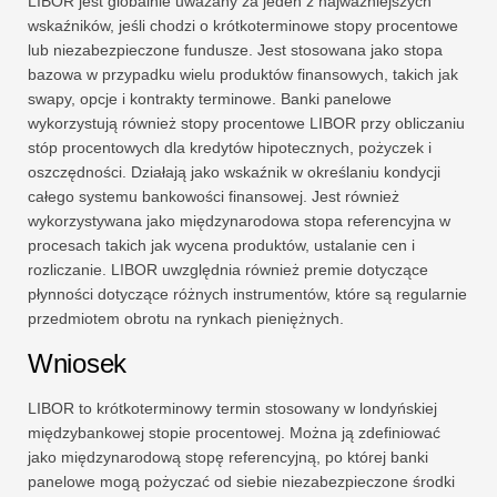
LIBOR jest globalnie uważany za jeden z najważniejszych
wskaźników, jeśli chodzi o krótkoterminowe stopy procentowe
lub niezabezpieczone fundusze. Jest stosowana jako stopa
bazowa w przypadku wielu produktów finansowych, takich jak
swapy, opcje i kontrakty terminowe. Banki panelowe
wykorzystują również stopy procentowe LIBOR przy obliczaniu
stóp procentowych dla kredytów hipotecznych, pożyczek i
oszczędności. Działają jako wskaźnik w określaniu kondycji
całego systemu bankowości finansowej. Jest również
wykorzystywana jako międzynarodowa stopa referencyjna w
procesach takich jak wycena produktów, ustalanie cen i
rozliczanie. LIBOR uwzględnia również premie dotyczące
płynności dotyczące różnych instrumentów, które są regularnie
przedmiotem obrotu na rynkach pieniężnych.
Wniosek
LIBOR to krótkoterminowy termin stosowany w londyńskiej
międzybankowej stopie procentowej. Można ją zdefiniować
jako międzynarodową stopę referencyjną, po której banki
panelowe mogą pożyczać od siebie niezabezpieczone środki