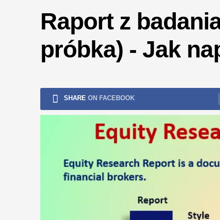
ryzykiem
Raport z badania
próbka) - Jak na
SHARE
ON FACEBOOK