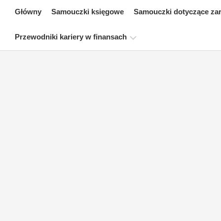
Skip
Główny
Samouczki księgowe
Samouczki dotyczące za
to
content
Przewodniki kariery w finansach
Zasoby
dotyczące
certyfikacji
finansów
Samouczki
dotyczące
modelowania
finansowego
Pełna
forma
Samouczki
dotyczące
zarządzania