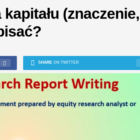
 kapitału (znaczenie,
pisać?
SHARE
ON TWITTER