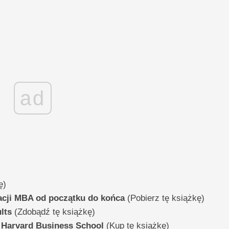
ad
ę)
acji MBA od początku do końca
(Pobierz tę książkę)
lts
(Zdobądź tę książkę)
 Harvard Business School
(Kup tę książkę)