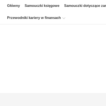
Skip
Główny
Samouczki księgowe
Samouczki dotyczące za
to
content
Przewodniki kariery w finansach
Zasoby
dotyczące
certyfikacji
finansów
Samouczki
dotyczące
modelowania
finansowego
Pełna
forma
Samouczki
dotyczące
zarządzania