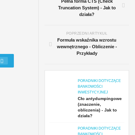
Pełna forma CTS (Check
Truncation System) - Jak to
działa?
POPRZEDNI ARTYKUŁ
Formuła wskaźnika wzrostu
wewnętrznego - Obliczenie -
Przykłady
PORADNIKI DOTYCZĄCE
BANKOWOŚCI
INWESTYCYJNEJ
Cło antydumpingowe
(znaczenie,
obliczenia) - Jak to
działa?
PORADNIKI DOTYCZĄCE
BANKOWOŚCI