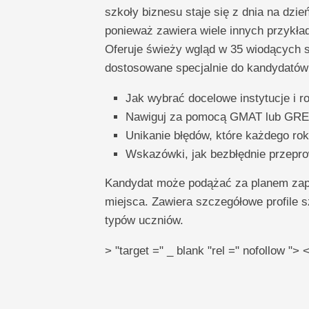
szkoły biznesu staje się z dnia na dzie
ponieważ zawiera wiele innych przykł
Oferuje świeży wgląd w 35 wiodących sz
dostosowane specjalnie do kandydatów 
Jak wybrać docelowe instytucje i 
Nawiguj za pomocą GMAT lub GRE
Unikanie błędów, które każdego r
Wskazówki, jak bezbłędnie przep
Kandydat może podążać za planem zap
miejsca. Zawiera szczegółowe profile s
typów uczniów.
> "target =" _ blank "rel =" nofollow "> 