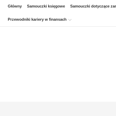
Skip
Główny
Samouczki księgowe
Samouczki dotyczące za
to
content
Przewodniki kariery w finansach
Zasoby
dotyczące
certyfikacji
finansów
Samouczki
dotyczące
modelowania
finansowego
Pełna
forma
Samouczki
dotyczące
zarządzania