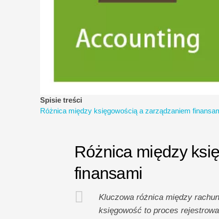
Spisie treści
Różnica między księgowością a zarządzaniem finansa
Różnica między ksi
finansami
Kluczowa różnica między rachun
księgowość to proces rejestrowa