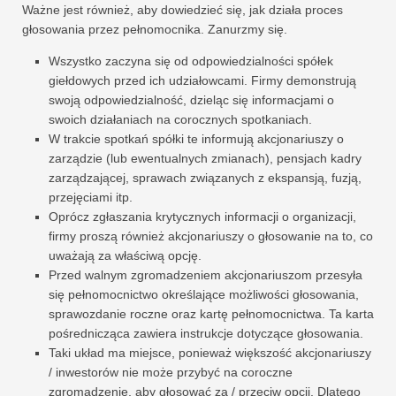
Ważne jest również, aby dowiedzieć się, jak działa proces
głosowania przez pełnomocnika. Zanurzmy się.
Wszystko zaczyna się od odpowiedzialności spółek
giełdowych przed ich udziałowcami. Firmy demonstrują
swoją odpowiedzialność, dzieląc się informacjami o
swoich działaniach na corocznych spotkaniach.
W trakcie spotkań spółki te informują akcjonariuszy o
zarządzie (lub ewentualnych zmianach), pensjach kadry
zarządzającej, sprawach związanych z ekspansją, fuzją,
przejęciami itp.
Oprócz zgłaszania krytycznych informacji o organizacji,
firmy proszą również akcjonariuszy o głosowanie na to, co
uważają za właściwą opcję.
Przed walnym zgromadzeniem akcjonariuszom przesyła
się pełnomocnictwo określające możliwości głosowania,
sprawozdanie roczne oraz kartę pełnomocnictwa. Ta karta
pośrednicząca zawiera instrukcje dotyczące głosowania.
Taki układ ma miejsce, ponieważ większość akcjonariuszy
/ inwestorów nie może przybyć na coroczne
zgromadzenie, aby głosować za / przeciw opcji. Dlatego