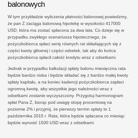
balonowych
W tym przykładzie wyliczenia płatności balonowej powiedzmy,
że pan Z zaciąga balonową hipotekę w wysokości 417000
USD, która ma zostać spłacona za dwa lata. Co dzieje się w
przypadku zwykłego scenariusza hipotecznego, że
pożyczkobiorca spłaci serię równych rat składających się z
części kwoty głównej i części odsetek, tak aby do końca
pożyczkobiorca spłacił całość kredytu wraz z odsetkami.
Jednak w przypadku kalkulacji spłaty balonu miesięczna rata
będzie bardzo niska i będzie składać się z bardzo małej kwoty
spłaty kapitału, a na koniec kadencji pożyczkobiorca zapłaci
ogromną kwotę, aby wszystkie jego należności wraz z
odsetkami zostanie wyczyszczony. Przygotuj harmonogram
spłat Pana Z, biorąc pod uwagę stopę procentową na
poziomie 2% i przyjmij, że pierwszy termin spłaty to 1
października 2015 r. Rata, która będzie spłacana co miesiąc
będzie wynosić 1500 USD wraz z odsetkami.