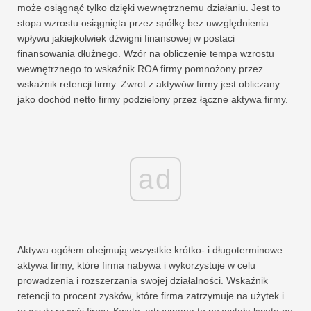
może osiągnąć tylko dzięki wewnętrznemu działaniu. Jest to
stopa wzrostu osiągnięta przez spółkę bez uwzględnienia
wpływu jakiejkolwiek dźwigni finansowej w postaci
finansowania dłużnego. Wzór na obliczenie tempa wzrostu
wewnętrznego to wskaźnik ROA firmy pomnożony przez
wskaźnik retencji firmy. Zwrot z aktywów firmy jest obliczany
jako dochód netto firmy podzielony przez łączne aktywa firmy.
ad
Aktywa ogółem obejmują wszystkie krótko- i długoterminowe
aktywa firmy, które firma nabywa i wykorzystuje w celu
prowadzenia i rozszerzania swojej działalności. Wskaźnik
retencji to procent zysków, które firma zatrzymuje na użytek i
przyszły rozwój firmy. Kwota zatrzymana to pozostała kwota po