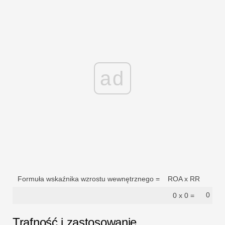
ad
Formuła wskaźnika wzrostu wewnętrznego =
ROA x RR
0
0 x 0 =
Trafność i zastosowanie