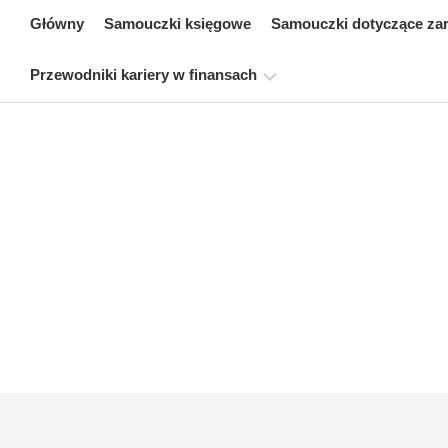
Skip
Główny
Samouczki księgowe
Samouczki dotyczące za
to
content
Przewodniki kariery w finansach
Zasoby
dotyczące
certyfikacji
finansów
Samouczki
dotyczące
modelowania
finansowego
Pełna
forma
Samouczki
dotyczące
zarządzania