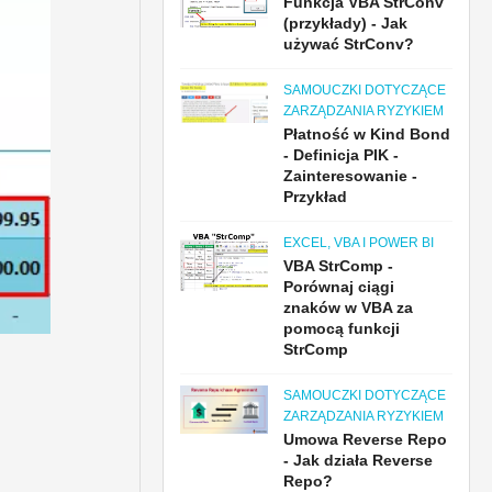
Funkcja VBA StrConv
(przykłady) - Jak
używać StrConv?
SAMOUCZKI DOTYCZĄCE
ZARZĄDZANIA RYZYKIEM
Płatność w Kind Bond
- Definicja PIK -
Zainteresowanie -
Przykład
EXCEL, VBA I POWER BI
VBA StrComp -
Porównaj ciągi
znaków w VBA za
pomocą funkcji
StrComp
SAMOUCZKI DOTYCZĄCE
ZARZĄDZANIA RYZYKIEM
Umowa Reverse Repo
- Jak działa Reverse
Repo?