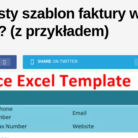
ty szablon faktury 
? (z przykładem)
SHARE
ON TWITTER