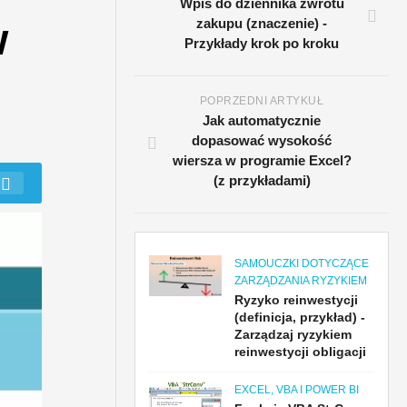
Wpis do dziennika zwrotu
w
zakupu (znaczenie) -
Przykłady krok po kroku
POPRZEDNI ARTYKUŁ
Jak automatycznie
dopasować wysokość
wiersza w programie Excel?
(z przykładami)
SAMOUCZKI DOTYCZĄCE
ZARZĄDZANIA RYZYKIEM
Ryzyko reinwestycji
(definicja, przykład) -
Zarządzaj ryzykiem
reinwestycji obligacji
EXCEL, VBA I POWER BI