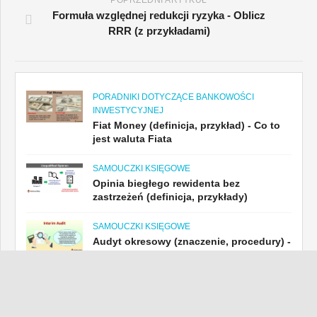
Formuła względnej redukcji ryzyka - Oblicz
RRR (z przykładami)
PORADNIKI DOTYCZĄCE BANKOWOŚCI
INWESTYCYJNEJ
Fiat Money (definicja, przykład) - Co to
jest waluta Fiata
SAMOUCZKI KSIĘGOWE
Opinia biegłego rewidenta bez
zastrzeżeń (definicja, przykłady)
SAMOUCZKI KSIĘGOWE
Audyt okresowy (znaczenie, procedury) -
Funkcje i korzyści
SAMOUCZKI KSIĘGOWE
Gotuj książki (znaczenie, przykłady) -
Dlaczego firmy to robią?