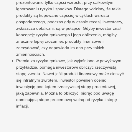
prezentowanie tylko części wzrostu, przy całkowitym
ignorowaniu ryzyka i spadków. Dlatego widzimy, że takie
produkty są kupowane częściej w cyklach wzrostu
gospodarczego, podczas gdy w czasie recesji inwestorzy,
zwłaszcza detaliczni, są w pułapce. Gdyby inwestor znał
koncepcję ryzyka rynkowego i jego obliczenia, mógłby
znacznie lepiej zrozumieć produkty finansowe i
zdecydować, czy odpowiada im ono przy takich
zmiennościach.
Premia za ryzyko rynkowe, jak wyjaśniono w powyższym
przykładzie, pomaga inwestorowi obliczyć rzeczywistą
stopę zwrotu. Nawet jeśli produkt finansowy może cieszyć
się intratnym zwrotem, inwestor powinien ocenić
inwestycję pod kątem rzeczywistej stopy procentowej,
jaką zapewnia. Można to obliczyć, biorąc pod uwagę
dominującą stopę procentową wolną od ryzyka i stopę
inflacji.